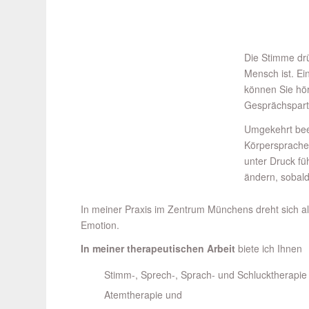
Die Stimme drü
Mensch ist. Ei
können Sie hö
Gesprächspartn
Umgekehrt bee
Körpersprache
unter Druck fü
ändern, sobal
In meiner Praxis im Zentrum Münchens dreht sich a
Emotion.
In meiner therapeutischen Arbeit
biete ich Ihnen
Stimm-, Sprech-, Sprach- und Schlucktherapie
Atemtherapie und